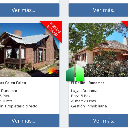
Ver más...
Ver más...
as Caleu Caleu
El Delfin - Dunamar
: Dunamar
Lugar: Dunamar
5 Pax.
Para: 5 Pax.
: 30mts.
Al mar: 200mts.
n: Propietario directo
Gestión: Inmobiliaria
Ver más...
Ver más...