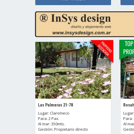
Las Palmeras 21-78
Rosah
Lugar: Claromeco
Lugar
Para: 2 Pax.
Para: 
Al mar: 350mts.
Al mar
Gestión: Propietario directo
Gestió