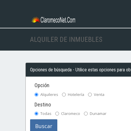
ALQUILER DE INMUEBLES
Opciones de búsqueda - Utilice estas opciones para obt
Opción
Alquileres
Hotelería
Venta
Destino
Todas
Claromeco
Dunamar
Buscar