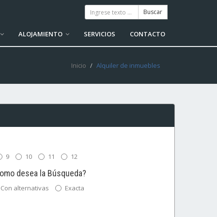
ALOJAMIENTO
SERVICIOS
CONTACTO
Inicio
Alquiler de inmuebles
9
10
11
12
omo desea la Búsqueda?
Con alternativas
Exacta