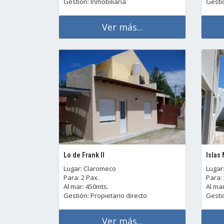
Gestión: Inmobiliaria
Gestió
Ver más...
Lo de Frank II
Islas
Lugar: Claromeco
Lugar
Para: 2 Pax.
Para: 
Al mar: 450mts.
Al mar
Gestión: Propietario directo
Gestió
Ver más...