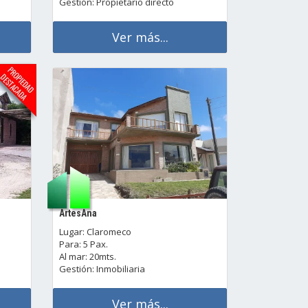
Gestión: Propietario directo
Ver más...
ArtesAna
Lugar: Claromeco
Para: 5 Pax.
Al mar: 20mts.
Gestión: Inmobiliaria
Ver más...