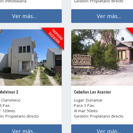
n: Inmobiliaria
Gestión: Propietario directo
Ver más...
Ver más...
 Malvinas 2
Cabañas Las Acacias
: Claromeco
Lugar: Dunamar
5 Pax.
Para: 5 Pax.
: 120mts.
Al mar: 50mts.
n: Propietario directo
Gestión: Propietario directo
Ver más...
Ver más...