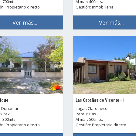
: 700mts.
Al mar: 400mts.
n: Propietario directo
Gestión: Inmobiliaria
Ver más...
Ver más...
cique
Las Cabañas de Vicente - 1
: Dunamar
Lugar: Claromeco
6 Pax.
Para: 6 Pax.
: 300mts.
Al mar: 500mts.
n: Propietario directo
Gestión: Propietario directo