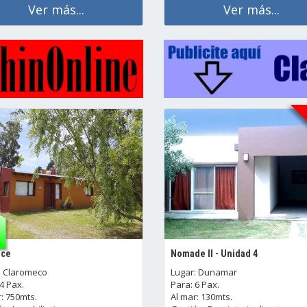
Ver más...
Ver más...
uce
Nomade II - Unidad 4
: Claromeco
Lugar: Dunamar
4 Pax.
Para: 6 Pax.
: 750mts.
Al mar: 130mts.