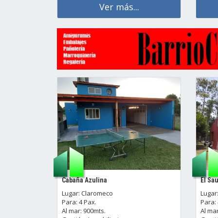
Ver más...
Cabaña Azulina
El Sa
Lugar: Claromeco
Lugar
Para: 4 Pax.
Para: 
Al mar: 900mts.
Al mar