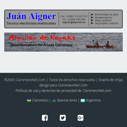
®2000 ClaromecoNet.Com | Todos los derechos reservados |
Diseño de InSys
design para ClaromecoNet.Com
Políticas de uso y derechos de privacidad de ClaromecoNet.com
Claromeco |
Buenos Aires |
Argentina