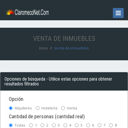
Toggle
Naviga
VENTA DE INMUEBLES
Inicio
Venta de inmuebles
Opciones de búsqueda - Utilice estas opciones para obtener
resultados filtrados
Opción
Alquileres
Hotelería
Venta
Cantidad de personas (cantidad real)
Todas
1
2
3
4
5
6
7
8