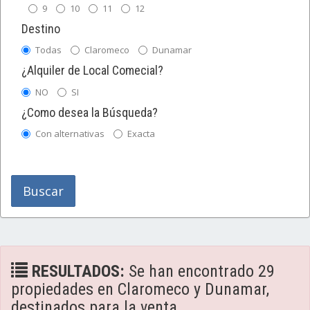
9
10
11
12
Destino
Todas
Claromeco
Dunamar
¿Alquiler de Local Comecial?
NO
SI
¿Como desea la Búsqueda?
Con alternativas
Exacta
Buscar
RESULTADOS:
Se han encontrado 29
propiedades en Claromeco y Dunamar,
destinados para la venta