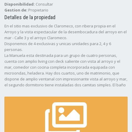
Disponibilidad:
Consultar
Gestion de:
Propietario
Detalles de la propiedad
En el sitio mas exclusivo de Claromeco, con ribera propia en el
Arroyo y la vista espectacular de la desembocadura del arroyo en el
mar - Calle 3 y el arroyo Claromeco.
Disponemos de 4 exclusivas y unicas unidades para 2, 4 y 6
personas.
La Manuela esta destinada para un grupo de cuatro personas,
cuenta con amplio living con deck saliente con vista al arroyo y el
mar, comedor con cocina completa incorporada equipada con
microondas, heladera. Hay dos cuartos, uno de matrimonio, que
dispone de amplio ventanal con impresionante vista al arroyo y mar,
el segundo dormitorio tiene instaladas dos camitas simples. El baño
es completo. La unidad dispone de TV/cable, reproductor de DVD y
el complejo brinda cochera cubierta y servicio de WiFi libre para sus
clientes, ademas del uso exclusivo de la pileta de natacion y kayaks
para paseos inigualables por el arroyo.
Uso exclusivo de pileta de natacion semi-olÃ­mpica.
*** Atendido por sus dueños ***