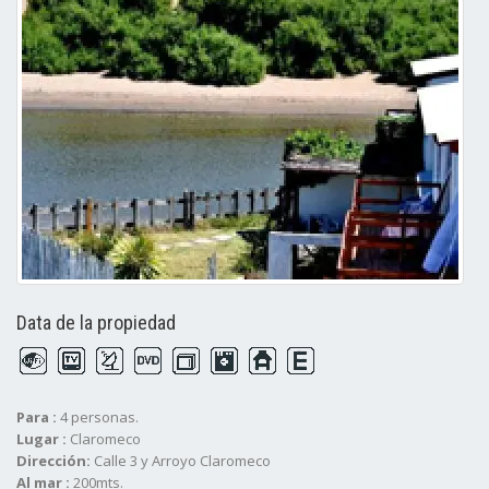
Data de la propiedad
Para :
4 personas.
Lugar :
Claromeco
Dirección:
Calle 3 y Arroyo Claromeco
Al mar :
200mts.