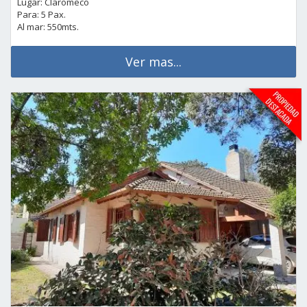
Lugar: Claromeco
Para: 5 Pax.
Al mar: 550mts.
Ver mas...