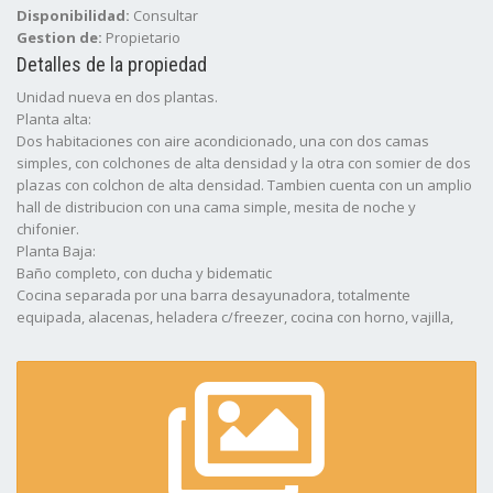
Disponibilidad:
Consultar
Gestion de:
Propietario
Detalles de la propiedad
Unidad nueva en dos plantas.
Planta alta:
Dos habitaciones con aire acondicionado, una con dos camas
simples, con colchones de alta densidad y la otra con somier de dos
plazas con colchon de alta densidad. Tambien cuenta con un amplio
hall de distribucion con una cama simple, mesita de noche y
chifonier.
Planta Baja:
Baño completo, con ducha y bidematic
Cocina separada por una barra desayunadora, totalmente
equipada, alacenas, heladera c/freezer, cocina con horno, vajilla,
utensillo, microondas y pava electricas.
living comedor con mesa, sillas, sillon, mesa ratona, LED de 32",
DirecTV, WiFi Alarma, ventilador de pie.
Patio lateral con parrilla y estacionamiento.
Disponible TODO EL AñO.