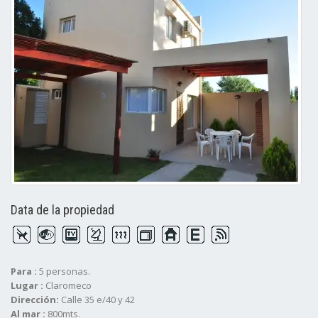
Data de la propiedad
Para :
5 personas.
Lugar :
Claromeco
Dirección:
Calle 35 e/40 y 42
Al mar :
800mts.