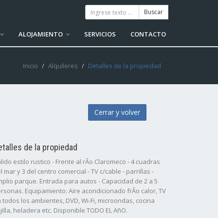
ALOJAMIENTO
SERVICIOS
CONTACTO
Inicio
Alquileres
Detalles de la propiedad
Cerrar y volver
etalles de la propiedad
lido estilo rustico - Frente al rÃ­o Claromeco - 4 cuadras
l mar y 3 del centro comercial - TV c/cable - parrillas -
plio parque. Entrada para autos - Capacidad de 2 a 5
rsonas. Equipamiento: Aire acondicionado frÃ­o calor, TV
 todos los ambientes, DVD, Wi-Fi, microondas, cocina
jilla, heladera etc. Disponible TODO EL AñO.