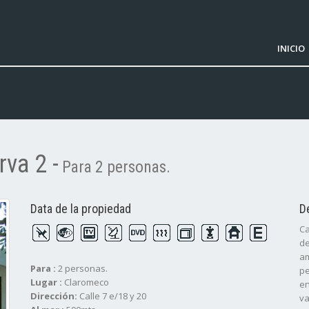
INICIO
va 2 -
Para 2 personas.
Data de la propiedad
D
Ca
de
am
Para :
2 personas.
pe
Lugar :
Claromeco
en
Dirección:
Calle 7 e/18 y 20
va