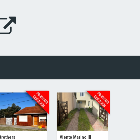
Brothers
Viento Marino III