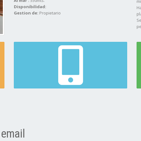
Al mar :
550mts.
mi
Disponibilidad:
Ha
Gestion de:
Propietario
pl
Se
pe
Pa
Es
 email