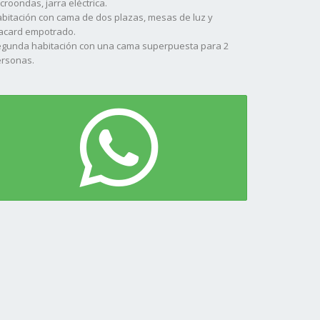
croondas, jarra eléctrica.
bitación con cama de dos plazas, mesas de luz y
acard empotrado.
gunda habitación con una cama superpuesta para 2
rsonas.
tio con parrilla y tender.
pacio para auto al frente de la unidad.