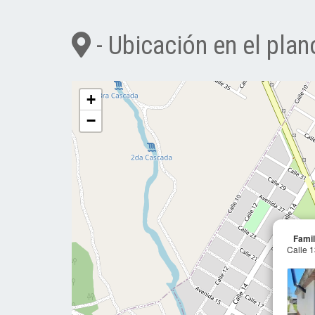
- Ubicación en el plan
+
−
Famil
Calle 1