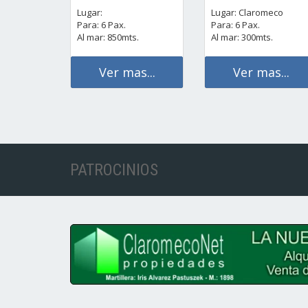
Lugar:
Lugar: Claromeco
Para: 6 Pax.
Para: 6 Pax.
Al mar: 850mts.
Al mar: 300mts.
Ver mas...
Ver mas...
PATROCINIOS