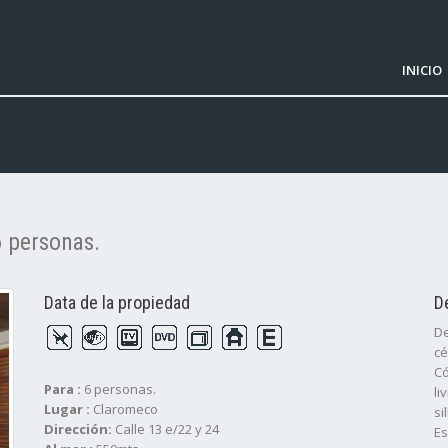
INICIO
 personas.
Data de la propiedad
D
De
cé
Có
Para :
6 personas.
li
Lugar :
Claromeco
si
Dirección:
Calle 13 e/22 y 24
Es