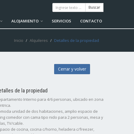
ALOJAMIENTO
SERVICIOS
CONTACTO
Inicio
Alquileres
Detalles de la propiedad
Cerrar y volver
etalles de la propiedad
partamento Interno para 4/6 personas, ubicado en zona
ntrica.
moda unidad de dos habitaciones, amplio espacio de
ving comedor con cama tipo nido para 2 personas, mesa y
llas, TV/cable.
pacio de cocina, cocina c/horno, heladera c/freezer,