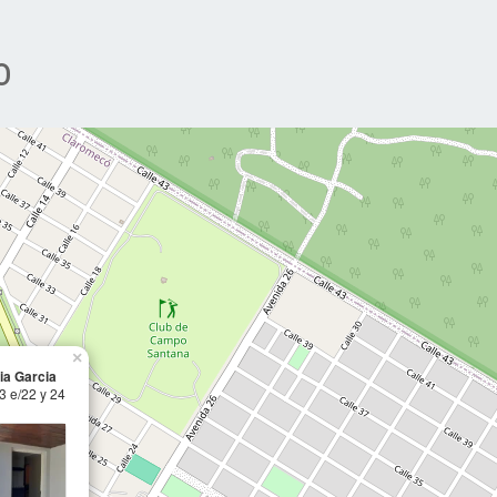
o
×
ia Garcia
3 e/22 y 24