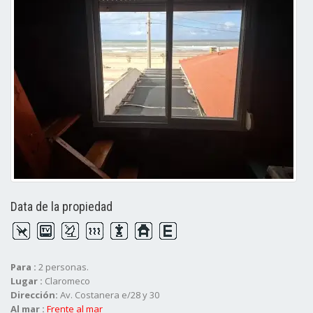
Data de la propiedad
Para :
2 personas.
Lugar :
Claromeco
Dirección:
Av. Costanera e/28 y 30
Al mar :
Frente al mar