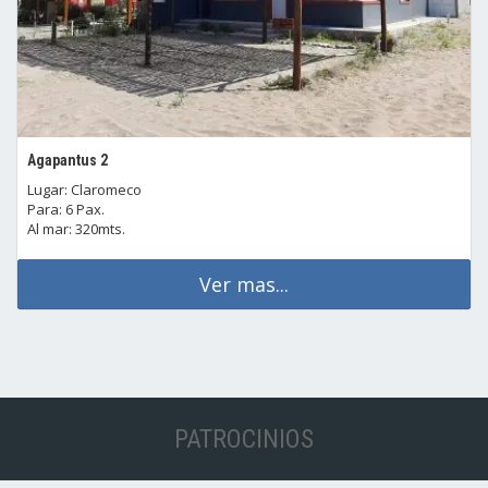
Agapantus 2
Lugar: Claromeco
Para: 6 Pax.
Al mar: 320mts.
Ver mas...
PATROCINIOS