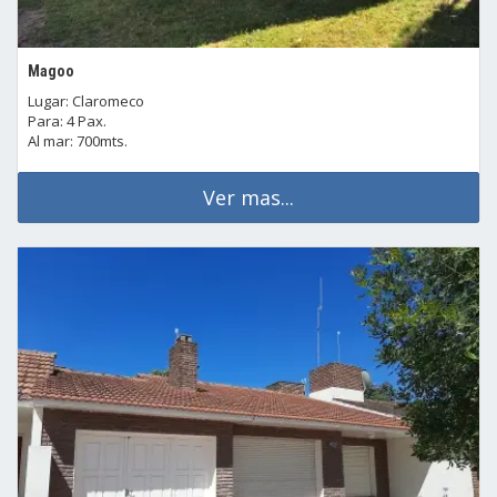
Magoo
Lugar: Claromeco
Para: 4 Pax.
Al mar: 700mts.
Ver mas...