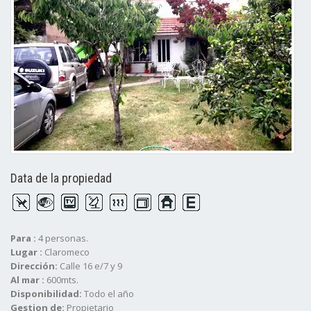
Data de la propiedad
Para :
4 personas.
Lugar :
Claromeco
Dirección:
Calle 16 e/7 y 9
Al mar :
600mts.
Disponibilidad:
Todo el año
Gestion de:
Propietario