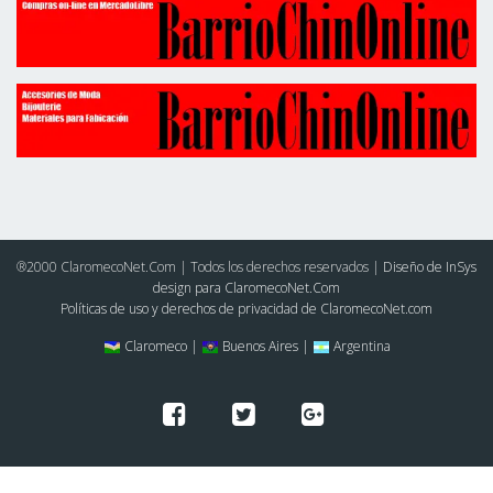
®2000 ClaromecoNet.Com | Todos los derechos reservados |
Diseño de InSys
design para ClaromecoNet.Com
Políticas de uso y derechos de privacidad de ClaromecoNet.com
Claromeco |
Buenos Aires |
Argentina