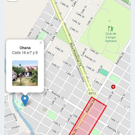
×
Ohana
Calle 16 e/7 y 9