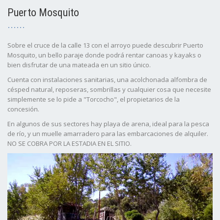
Puerto Mosquito
Sobre el cruce de la calle 13 con el arroyo puede descubrir Puerto
Mosquito, un bello paraje donde podrá rentar canoas y kayaks o
bien disfrutar de una mateada en un sitio único.
Cuenta con instalaciones sanitarias, una acolchonada alfombra de
césped natural, reposeras, sombrillas y cualquier cosa que necesite
simplemente se lo pide a "Torcocho", el propietarios de la
concesión.
En algunos de sus sectores hay playa de arena, ideal para la pesca
de río, y un muelle amarradero para las embarcaciones de alquiler.
NO SE COBRA POR LA ESTADIA EN EL SITIO.