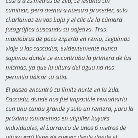
caminar, pero atenta a nuestro proceder, solo
charlamos en vos baja y el clic de la cámara
fotográfica buscando su objetivo. Tras
maniobras de poco experto en remo, seguimos
viaje a las cascadas, evidentemente nunca
supimos donde se encontraba la primera de las
mismas, ya que la altura del agua no nos
permitía ubicar su sitio.
El paseo encontró su límite norte en la 2da.
Cascada, donde nos fué imposible remontarla
con una canoa grande y solo un remero, para la
próxima tomaremos en alquiler kayaks
individuales, el barranco de unos 6 metros de
altura está lleno de cuevas desde donde el