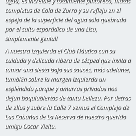
agua, es increible y totalmente pintoreco, matas
completas de Cola de Zorro y su reflejo en el
espejo de la superficie del agua solo quebrado
por el salto esporádico de una Lisa,
simplemente genial!
A nuestra izquierda el Club Náutico con su
cuidada y delicada ribera de césped que invita a
tomar una siesta bajo sus sauces, más adelante,
también sobre la margen izquierda un
espléndido parque y amarras privados nos
dejan boquiabiertos de tanta belleza. Por detras
de ellos y sobre la Calle 7 vemos el Complejo de
Las Cabañas de La Reserva de nuestro querido
amigo Oscar Vieito.