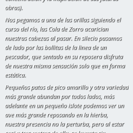
obras).
Nos pegamos a una de las orillas siguiendo el
curso del río, las Cola de Zorro acarician
nuestras cabezas al pasar. En silecio pasamos
de lado por las bollitas de la linea de un
pescador, que sentado en su reposera disfruta
de nuestra misma sensación solo que en forma
estática.
Pequeños patos de pico amarillo y otra variedad
más grande abundan por todos lados, más
adelante en un pequeño islote podemos ver un
ave más grande reposando en la hierba,
nuestra presencia no la perturba, pero al estar
casi a tres metros de ella, se levanta sin