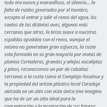
todo era nuevo y maravilloso, el silencio... la
falta de ruidos generados por el hombre,
excepto el entrar y salir el remo del agua, los
cantos de las distintas aves, algunas más
cercanas que otras, la brisa suave a nuestras
espaldas ayudaba con el remo, aunque el
mismo no generaban gran esfuerzo, la costa
esta formada en su gran mayoría por matas de
plantas Cortaderas, grandes y añejos eucaliptus
y pinos, reconocemos un par de cabañas
cercanas a la costa como el Complejo Rosahue y
la propiedad del artista plástico local Caraduje
ubicada en un sitio con vista única (me imagino
que ha de ser un sitio ideal para la
concentración y la inspiración de sus futuras