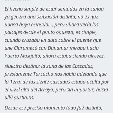
El hecho simple de estar sentados en la canoa
ya genera una sensación distinta, no es que
nunca haya remado..., pero ahora vería los
paisajes desde el punto opuesto, es simple,
cuando cruzaba en auto sobre el puente que
une Claromecó con Dunamar miraba hacia
Puerto Mosquito, ahora estaba siendo alrevez.
Nuestro destino: la zona de las Cascadas,
previamente Torcocho nos había adelando que
la 1era. de las siente cascadas estaba oculta por
el nivel alto del Arroyo, pero sin importar, hacia
allá partimos.
Desde ese presiso momento todo fué distinto,