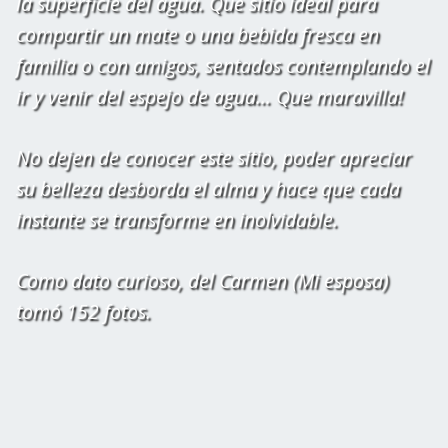
la superficie del agua. Que sitio ideal para
compartir un mate o una bebida fresca en
familia o con amigos, sentados contemplando el
ir y venir del espejo de agua... Que maravilla!
No dejen de conocer este sitio, poder apreciar
su belleza desborda el alma y hace que cada
instante se transforme en inolvidable.
Como dato curioso, del Carmen (Mi esposa)
tomó 152 fotos.