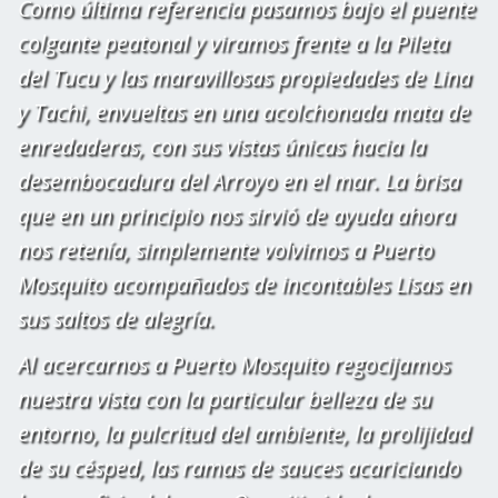
Como última referencia pasamos bajo el puente
colgante peatonal y viramos frente a la Pileta
del Tucu y las maravillosas propiedades de Lina
y Tachi, envueltas en una acolchonada mata de
enredaderas, con sus vistas únicas hacia la
desembocadura del Arroyo en el mar. La brisa
que en un principio nos sirvió de ayuda ahora
nos retenía, simplemente volvimos a Puerto
Mosquito acompañados de incontables Lisas en
sus saltos de alegría.
Al acercarnos a Puerto Mosquito regocijamos
nuestra vista con la particular belleza de su
entorno, la pulcritud del ambiente, la prolijidad
de su césped, las ramas de sauces acariciando