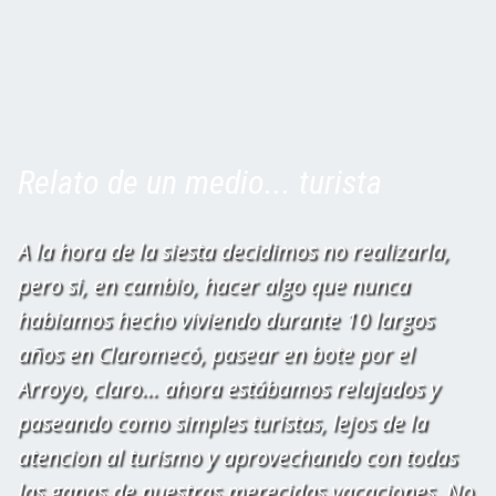
Relato de un medio... turista
A la hora de la siesta decidimos no realizarla,
pero si, en cambio, hacer algo que nunca
habiamos hecho viviendo durante 10 largos
años en Claromecó, pasear en bote por el
Arroyo, claro... ahora estábamos relajados y
paseando como simples turistas, lejos de la
atencion al turismo y aprovechando con todas
las ganas de nuestras merecidas vacaciones. No