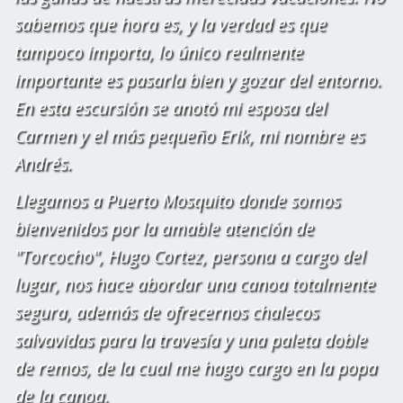
sabemos que hora es, y la verdad es que
tampoco importa, lo único realmente
importante es pasarla bien y gozar del entorno.
En esta escursión se anotó mi esposa del
Carmen y el más pequeño Erik, mi nombre es
Andrés.
Llegamos a Puerto Mosquito donde somos
bienvenidos por la amable atención de
"Torcocho", Hugo Cortez, persona a cargo del
lugar, nos hace abordar una canoa totalmente
segura, además de ofrecernos chalecos
salvavidas para la travesía y una paleta doble
de remos, de la cual me hago cargo en la popa
de la canoa.