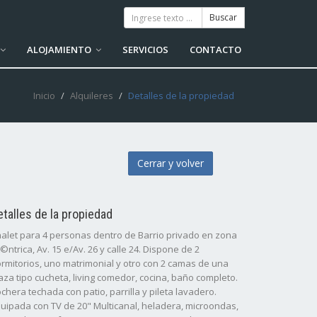
ALOJAMIENTO
SERVICIOS
CONTACTO
Inicio
Alquileres
Detalles de la propiedad
Cerrar y volver
etalles de la propiedad
alet para 4 personas dentro de Barrio privado en zona
©ntrica, Av. 15 e/Av. 26 y calle 24. Dispone de 2
rmitorios, uno matrimonial y otro con 2 camas de una
aza tipo cucheta, living comedor, cocina, baño completo.
chera techada con patio, parrilla y pileta lavadero.
uipada con TV de 20" Multicanal, heladera, microondas,