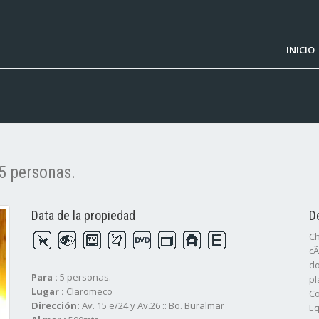
INICIO
5 personas.
Data de la propiedad
D
Ch
cÃ
do
Para :
5 personas.
pl
Lugar :
Claromeco
Co
Dirección:
Av. 15 e/24 y Av.26 :: Bo. Buralmar
Eq