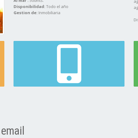
Al mar :
500mts.
ag
Disponibilidad:
Todo el año
ag
Gestion de:
Inmobiliaria
Di
 email