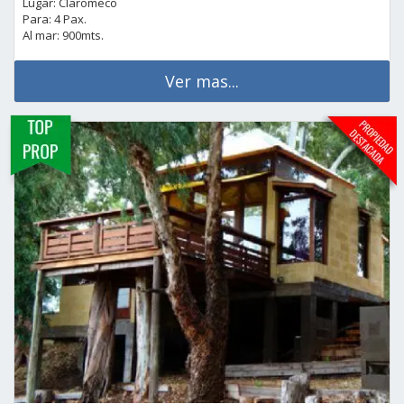
Lugar: Claromeco
Para: 4 Pax.
Al mar: 900mts.
Ver mas...