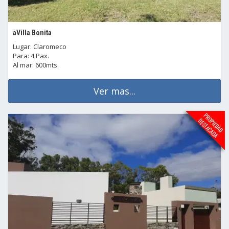
aVilla Bonita
Lugar: Claromeco
Para: 4 Pax.
Al mar: 600mts.
Ver mas...