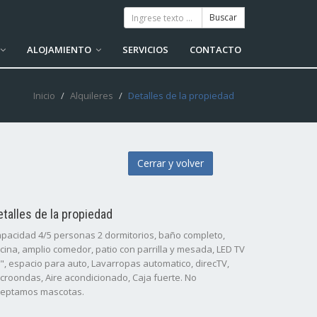
ALOJAMIENTO
SERVICIOS
CONTACTO
Inicio
Alquileres
Detalles de la propiedad
Cerrar y volver
etalles de la propiedad
pacidad 4/5 personas 2 dormitorios, baño completo,
cina, amplio comedor, patio con parrilla y mesada, LED TV
", espacio para auto, Lavarropas automatico, direcTV,
croondas, Aire acondicionado, Caja fuerte. No
eptamos mascotas.