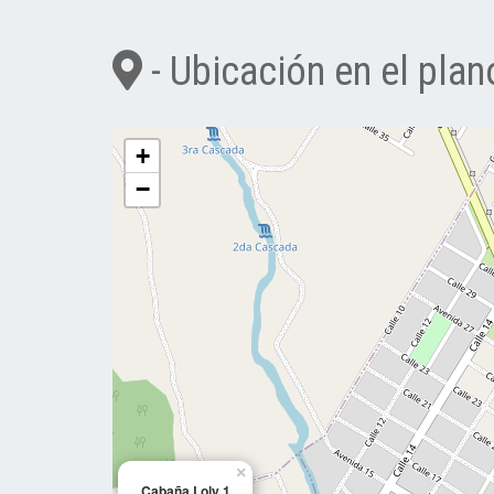
- Ubicación en el plan
+
−
×
Cabaña Loly 1