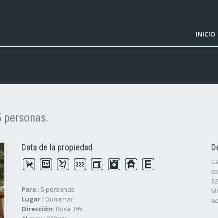
INICIO
 personas.
Data de la propiedad
D
Ca
co
32
Para :
5 personas.
Mi
Lugar :
Dunamar
ac
Dirección:
Roca 365