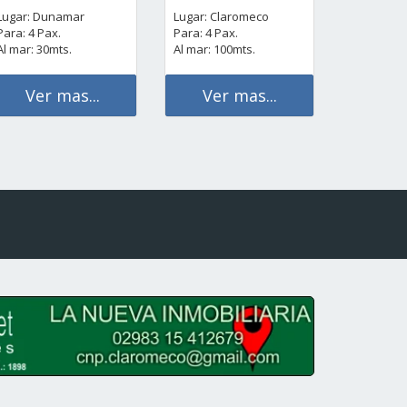
Lugar: Dunamar
Lugar: Claromeco
Para: 4 Pax.
Para: 4 Pax.
Al mar: 30mts.
Al mar: 100mts.
Ver mas...
Ver mas...