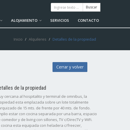
ALOJAMIENTO
SERVICIOS
CONTACTO
Inicio
Alquileres
Detalles de la propiedad
Cerrar y volver
etalles de la propiedad
y cercana al hospitalito y terminal de omnibus, la
opiedad esta emplazada sobre un lote totalmente
rquizado de 15 mts. de frente por 40 mts. de fondo.
plio estar con cocina separada por una barra, espacio
 comedor y de living con sillones, TV c/DirecTV y WiFi.
 cocina esta equipada con heladera c/freezer,