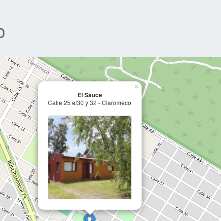
o
×
El Sauce
Calle 25 e/30 y 32 - Claromeco