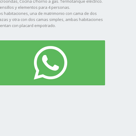
croondas, Cocina c/horno a gas. Termotanque eléctrico.
ensillos y elementos para 4 personas.
s habitaciones, una de matrimonio con cama de dos
azas y otra con dos camas simples, ambas habitaciones
entan con placard empotrado.
ño completo y lavarropas automático.
rque trasero con parrilla, mesa y sillas de exteriores.
pacio lateral para vehículo.