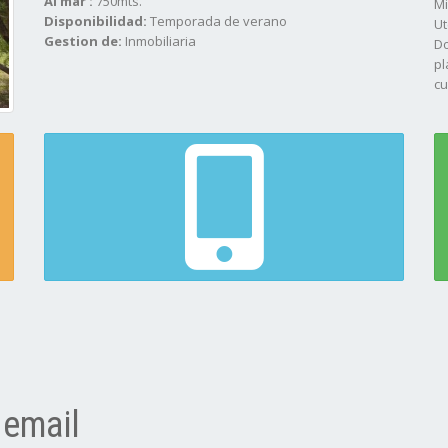
Al mar :
750mts.
Mi
Disponibilidad:
Temporada de verano
Ut
Gestion de:
Inmobiliaria
Do
pl
cu
Ba
Pa
Es
 email