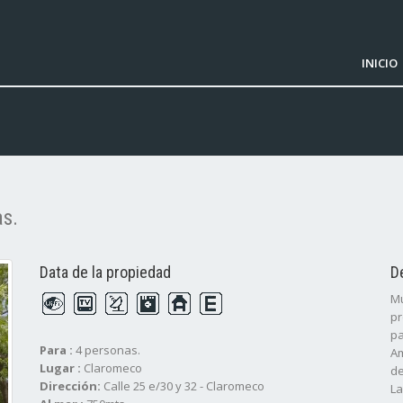
INICIO
s.
Data de la propiedad
D
Mu
pr
pa
Para :
4 personas.
Am
Lugar :
Claromeco
de
Dirección:
Calle 25 e/30 y 32 - Claromeco
La