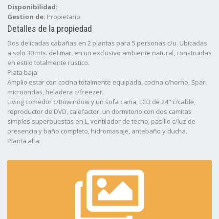
Disponibilidad:
Gestion de:
Propietario
Detalles de la propiedad
Dos delicadas cabañas en 2 plantas para 5 personas c/u. Ubicadas
a solo 30 mts. del mar, en un exclusivo ambiente natural, construidas
en estilo totalmente rustico.
Plata baja:
Amplio estar con cocina totalmente equipada, cocina c/horno, Spar,
microondas, heladera c/freezer.
Living comedor c/Bowindow y un sofa cama, LCD de 24" c/cable,
reproductor de DVD, calefactor, un dormitorio con dos camitas
simples superpuestas en L, ventilador de techo, pasillo c/luz de
presencia y baño completo, hidromasaje, antebaño y ducha.
Planta alta:
Dormitorio de matrimonio, ventilador de techo y placard.
Exteriores:
Espacio para auto con cocheras cubiertas, pÃ©rgola techada y
parrilla.
Atendemos todo el año.
Ademas y para comodidad de nuestros clientes contamos con
servicio de WiFi, aire acondicionado frio / calor, y ponemos a