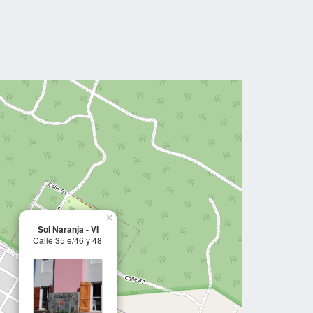
×
Sol Naranja - VI
Calle 35 e/46 y 48