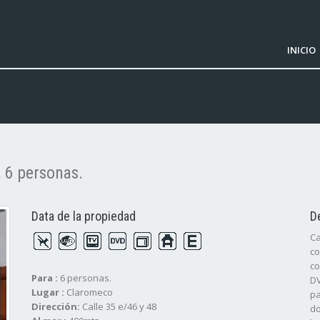
INICIO
 6 personas.
Data de la propiedad
D
Ca
co
co
Para :
6 personas.
DV
Lugar :
Claromeco
pa
Dirección:
Calle 35 e/46 y 48
do