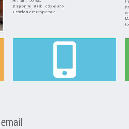
Al mar :
400mts.
ha
Disponibilidad:
Todo el año
pa
Gestion de:
Propietario
de
Ma
Fo
ja
El
 email