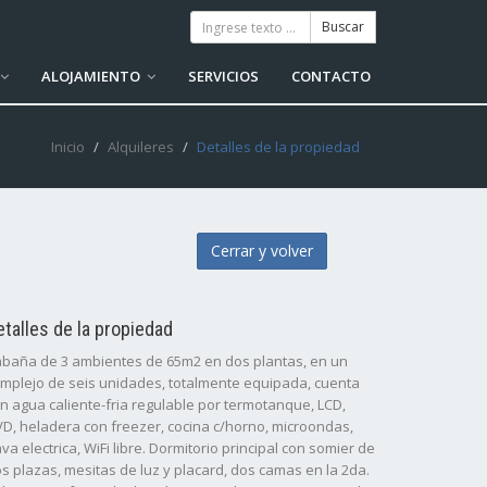
ALOJAMIENTO
SERVICIOS
CONTACTO
Inicio
Alquileres
Detalles de la propiedad
Cerrar y volver
etalles de la propiedad
baña de 3 ambientes de 65m2 en dos plantas, en un
mplejo de seis unidades, totalmente equipada, cuenta
n agua caliente-fria regulable por termotanque, LCD,
D, heladera con freezer, cocina c/horno, microondas,
va electrica, WiFi libre. Dormitorio principal con somier de
s plazas, mesitas de luz y placard, dos camas en la 2da.