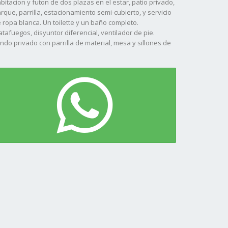
bitacion y futon de dos plazas en el estar, patio privado,
rque, parrilla, estacionamiento semi-cubierto, y servicio
 ropa blanca. Un toilette y un baño completo.
tafuegos, disyuntor diferencial, ventilador de pie.
ndo privado con parrilla de material, mesa y sillones de
rdin
 alquiler es por semana, el precio varia segun la fecha.