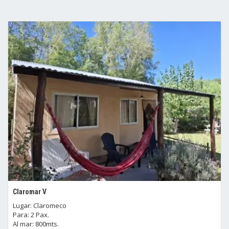
Claromar V
Lugar: Claromeco
Para: 2 Pax.
Al mar: 800mts.