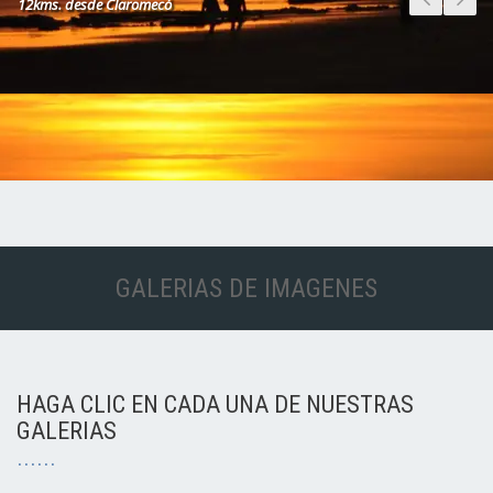
12kms. desde Claromecó
Maravillosas Playas y un entorno boscoso único
GALERIAS DE IMAGENES
HAGA CLIC EN CADA UNA DE NUESTRAS
GALERIAS