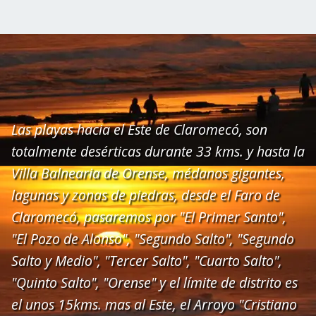
Las playas hacia el Este de Claromecó, son
totalmente desérticas durante 33 kms. y hasta la
Villa Balnearia de Orense, médanos gigantes,
lagunas y zonas de piedras, desde el Faro de
Claromecó, pasaremos por "El Primer Santo",
"El Pozo de Alonso", "Segundo Salto", "Segundo
Salto y Medio", "Tercer Salto", "Cuarto Salto",
"Quinto Salto", "Orense" y el límite de distrito es
el unos 15kms. mas al Este, el Arroyo "Cristiano