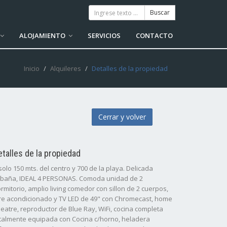
ALOJAMIENTO
SERVICIOS
CONTACTO
Inicio
Alquileres
Detalles de la propiedad
Cerrar y volver
etalles de la propiedad
solo 150 mts. del centro y 700 de la playa. Delicada
baña, IDEAL 4 PERSONAS. Comoda unidad de 2
rmitorio, amplio living comedor con sillon de 2 cuerpos,
re acondicionado y TV LED de 49" con Chromecast, home
eatre, reproductor de Blue Ray, WiFi, cocina completa
talmente equipada con Cocina c/horno, heladera