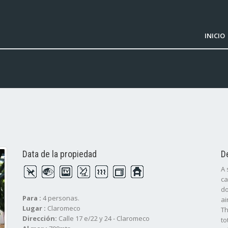
INICIO
Data de la propiedad
D
A 
ca
do
Para :
4 personas.
ai
Lugar :
Claromeco
Th
Dirección:
Calle 17 e/22 y 24 - Claromeco
to