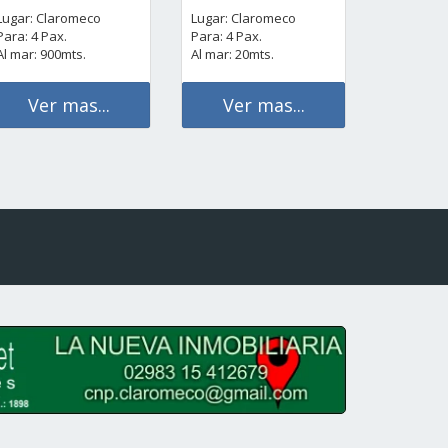
Lugar: Claromeco
Lugar: Claromeco
Para: 4 Pax.
Para: 4 Pax.
Al mar: 900mts.
Al mar: 20mts.
Ver mas...
Ver mas...