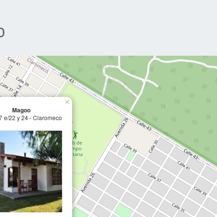
o
×
Magoo
7 e/22 y 24 - Claromeco