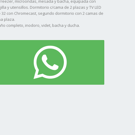
freezer, microondas, mesada y bacha, equipada con
jilla y utensillos. Dormitorio c/cama de 2 plazas y TV LED
 32 con Chromecast, segundo dormitorio con 2 camas de
a plaza.
ño completo, inodoro, videt, bacha y ducha.
tio cerrado con piscina y quincho con lavarropas
tomatico, Espacio para auto.