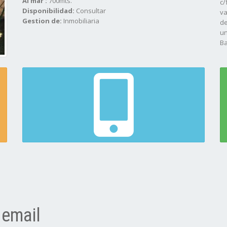
Al mar :
700mts.
c/
Disponibilidad:
Consultar
va
Gestion de:
Inmobiliaria
de
un
Ba
Pa
au
 email