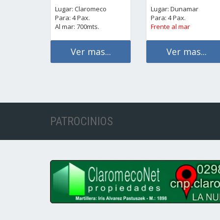
Lugar: Claromeco
Lugar: Dunamar
Para: 4 Pax.
Para: 4 Pax.
Al mar: 700mts.
Frente al mar
Ver mas...
Ver mas...
PATROCINIOS