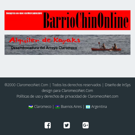
®2000 ClaromecoNet.Com | Todos los derechos reservados |
Diseño de InSys
design para ClaromecoNet.Com
Políticas de uso y derechos de privacidad de ClaromecoNet.com
Claromeco |
Buenos Aires |
Argentina