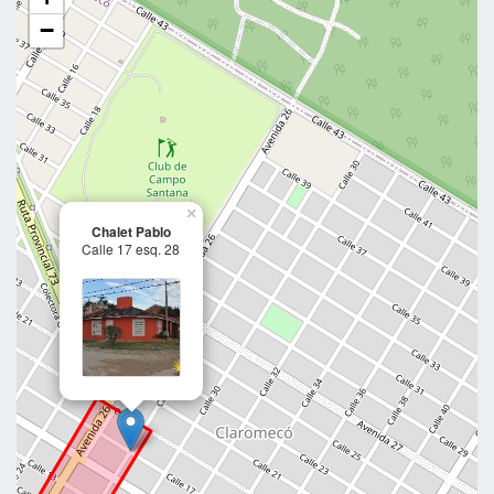
−
×
Chalet Pablo
Calle 17 esq. 28