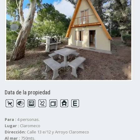
Data de la propiedad
Para :
4 personas.
Lugar :
Claromeco
Dirección:
Calle 13 e/12 y Arroyo Claromeco
Al mar :
750mts.