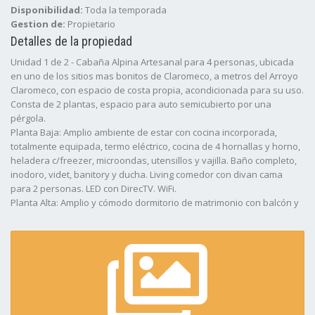
Disponibilidad:
Toda la temporada
Gestion de:
Propietario
Detalles de la propiedad
Unidad 1 de 2 - Cabaña Alpina Artesanal para 4 personas, ubicada
en uno de los sitios mas bonitos de Claromeco, a metros del Arroyo
Claromeco, con espacio de costa propia, acondicionada para su uso.
Consta de 2 plantas, espacio para auto semicubierto por una
pérgola.
Planta Baja: Amplio ambiente de estar con cocina incorporada,
totalmente equipada, termo eléctrico, cocina de 4 hornallas y horno,
heladera c/freezer, microondas, utensillos y vajilla. Baño completo,
inodoro, videt, banitory y ducha. Living comedor con divan cama
para 2 personas. LED con DirecTV. WiFi.
Planta Alta: Amplio y cómodo dormitorio de matrimonio con balcón y
vista al arroyo.
Exteriores: Pérgola de estacionamiento compartida con la otra
unidad, parrilla y amoblamientos de mampostería para comer
afuera, sillones y mesita baja.