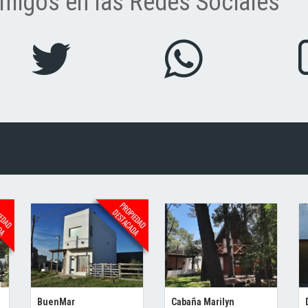
migos en las Redes Sociales
BuenMar
Cabaña Marilyn