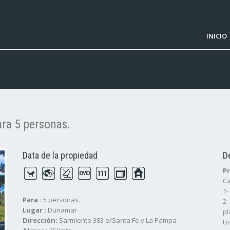
INICIO
ra 5 personas.
Data de la propiedad
D
Pr
Ca
1-
Para :
5 personas.
2-
Lugar :
Dunamar
pl
Dirección:
Sarmiento 383 e/Santa Fe y La Pampa
Lo