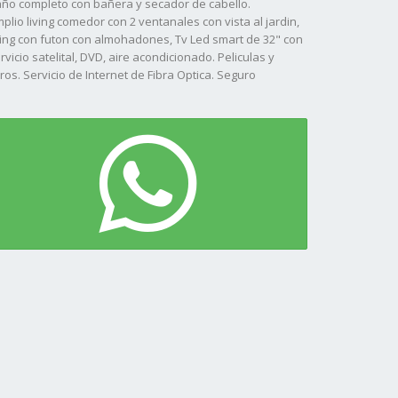
ño completo con bañera y secador de cabello.
plio living comedor con 2 ventanales con vista al jardin,
ving con futon con almohadones, Tv Led smart de 32" con
rvicio satelital, DVD, aire acondicionado. Peliculas y
bros. Servicio de Internet de Fibra Optica. Seguro
ntratado. Comedor con Heladera con frezzer,
croondas, cafetera, cocina con horno, termotanque
ande, vajilla completa para 6 personas, juego de
cerolas a estrenar, Pochoclera. Patio con parrilla y ducha
ayera, entrada de auto, espacio para cuatriciclo, juego de
sa con 6 sillas con sombrilla grande. Frapera de patio.
uevos dueños
 aceptan mascotas.
anco por pedido.