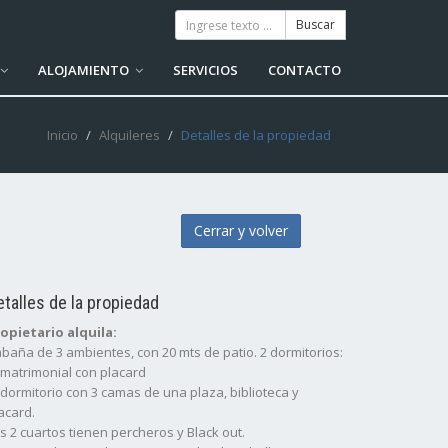
ALOJAMIENTO
SERVICIOS
CONTACTO
Inicio
Alquileres
Detalles de la propiedad
Cerrar y volver
etalles de la propiedad
opietario alquila:
baña de 3 ambientes, con 20 mts de patio. 2 dormitorios:
 matrimonial con placard
 dormitorio con 3 camas de una plaza, biblioteca y
acard.
s 2 cuartos tienen percheros y Black out.