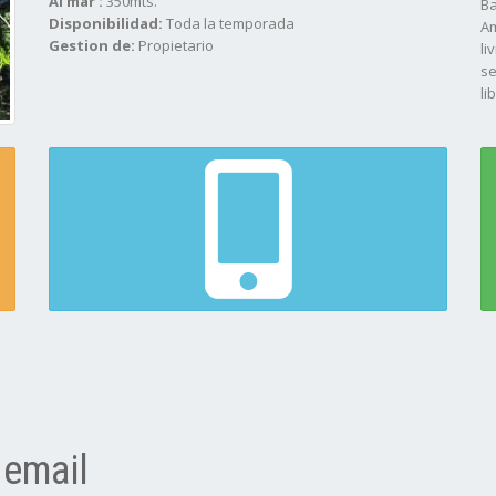
Al mar :
350mts.
Ba
Disponibilidad:
Toda la temporada
Am
Gestion de:
Propietario
li
se
li
Co
mi
gr
ca
pl
me
N
Se
Bl
 email