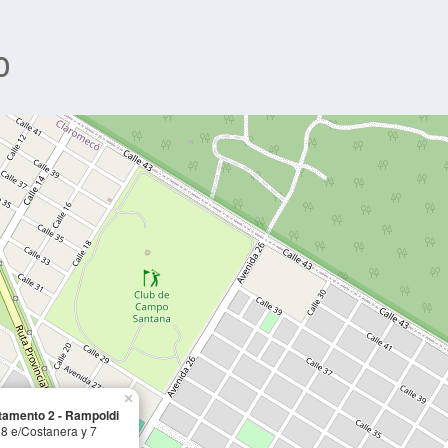
o
×
amento 2 - Rampoldi
28 e/Costanera y 7