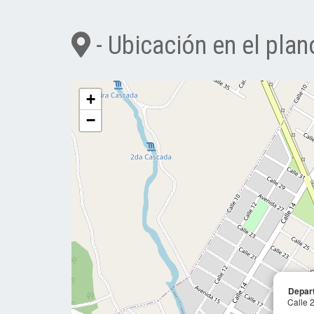
- Ubicación en el plan
+
−
Depart
Calle 