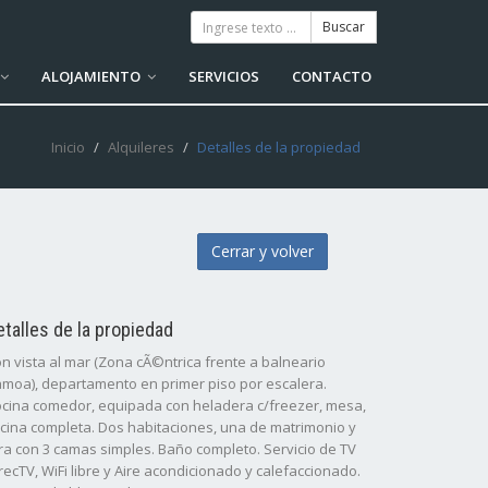
ALOJAMIENTO
SERVICIOS
CONTACTO
Inicio
Alquileres
Detalles de la propiedad
Cerrar y volver
etalles de la propiedad
n vista al mar (Zona cÃ©ntrica frente a balneario
moa), departamento en primer piso por escalera.
cina comedor, equipada con heladera c/freezer, mesa,
cina completa. Dos habitaciones, una de matrimonio y
ra con 3 camas simples. Baño completo. Servicio de TV
recTV, WiFi libre y Aire acondicionado y calefaccionado.