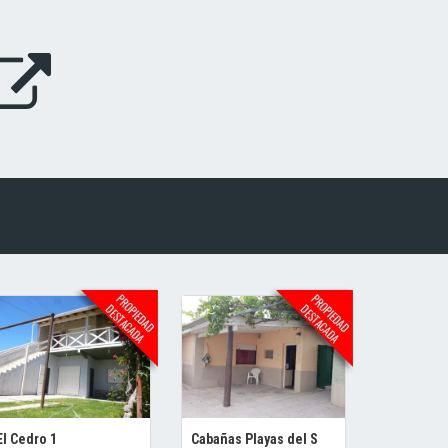
El Cedro 1
Cabañas Playas del S