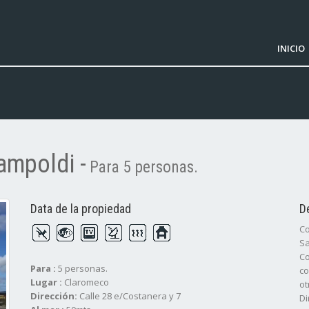
INICIO
ampoldi -
Para 5 personas.
Data de la propiedad
D
Co
Sa
Co
Para :
5 personas.
co
Lugar :
Claromeco
ot
Dirección:
Calle 28 e/Costanera y 7
Di