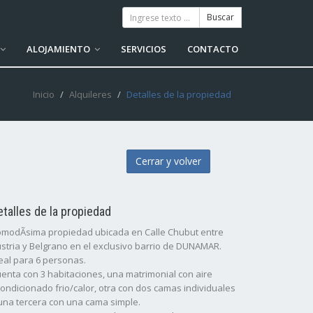
ALOJAMIENTO
SERVICIOS
CONTACTO
Inicio
Alquileres
Detalles de la propiedad
Cerrar y volver
etalles de la propiedad
modÃ­sima propiedad ubicada en Calle Chubut entre
stria y Belgrano en el exclusivo barrio de DUNAMAR.
eal para 6 personas.
enta con 3 habitaciones, una matrimonial con aire
ondicionado frio/calor, otra con dos camas individuales
una tercera con una cama simple.