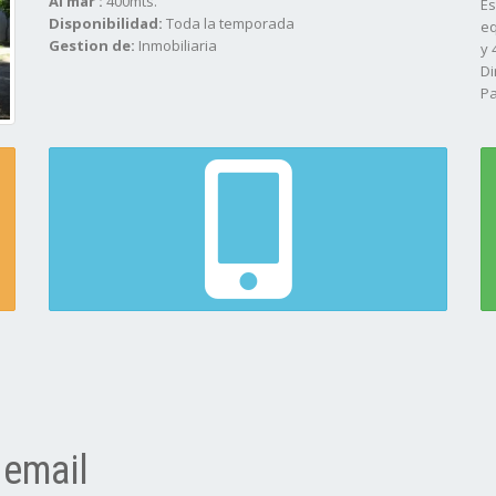
Al mar :
400mts.
Es
Disponibilidad:
Toda la temporada
eq
Gestion de:
Inmobiliaria
y 
Di
Pa
al
 email