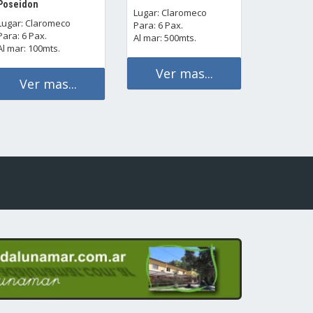
Poseidon
Lugar: Claromeco
Lugar: Claromeco
Para: 6 Pax.
Para: 6 Pax.
Al mar: 500mts.
Al mar: 100mts.
Ver mas...
Ver mas...