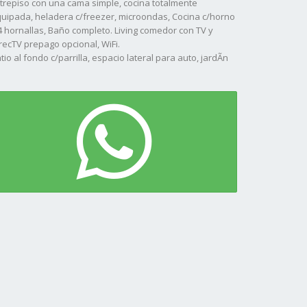
trepiso con una cama simple, cocina totalmente
uipada, heladera c/freezer, microondas, Cocina c/horno
4 hornallas, Baño completo. Living comedor con TV y
recTV prepago opcional, WiFi.
tio al fondo c/parrilla, espacio lateral para auto, jardÃ­n
 frente.