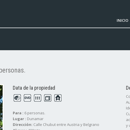
INICIO
personas.
Data de la propiedad
D
Co
Au
Id
Para :
6 personas.
Cu
Lugar :
Dunamar
ac
Dirección:
Calle Chubut entre Austria y Belgrano
y 