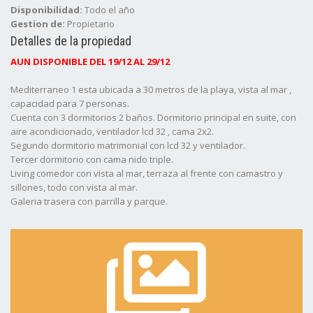
Disponibilidad:
Todo el año
Gestion de:
Propietario
Detalles de la propiedad
AUN DISPONIBLE DEL 19/12 AL 29/12
Mediterraneo 1 esta ubicada a 30 metros de la playa, vista al mar ,
capacidad para 7 personas.
Cuenta con 3 dormitorios 2 baños. Dormitorio principal en suite, con
aire acondicionado, ventilador lcd 32 , cama 2x2.
Segundo dormitorio matrimonial con lcd 32 y ventilador.
Tercer dormitorio con cama nido triple.
Living comedor con vista al mar, terraza al frente con camastro y
sillones, todo con vista al mar.
Galeria trasera con parrilla y parque.
Cochera cubierta para un vehiculo.
Cocina con lavarropa, lavavajilla, licuadora, tostadora, cafetera,
microondas, vajilla para 12 personas, bien completa.
Reposeras, sombrilla. Ventanas en los dormitorios todo con
mosquiteros.
Wifi.