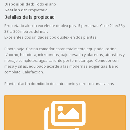
Disponibilidad:
Todo el año
Gestion de:
Propietario
Detalles de la propiedad
Propietario alquila excelente duplex para 5 personas: Calle 21 e/36 y
38, a 300 metros del mar.
Excelentes dos unidades tipo duplex en dos plantas:
Planta baja: Cocina comedor estar, totalmente equipada, cocina
c/horno, heladera, microondas, bajomesada y alacenas, utensillos y
menaje completos, agua caliente por termotanque. Comedor con
mesa y sillas, equipado acorde a las modernas exigencias. Baño
completo. Calefaccion.
Planta alta: Un dormitorio de matrimonio y otro con una camas
dobles superpuesta y una simple.
Espacio para auto con porton, parrillas y jardÃ­n.
* Atendido por sus dueños
* Disponible TODO EL AñO.
* NO SE ACEPTAN MASCOTAS
* Las reservas solo se hacen efectivas dentro de las 48 hs.