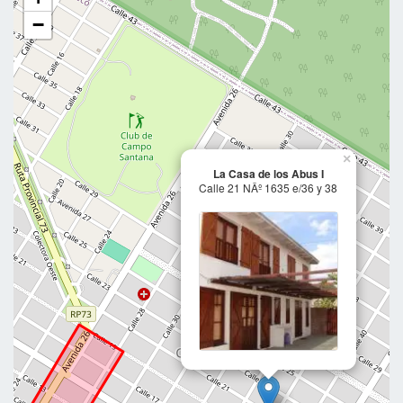
−
×
La Casa de los Abus I
Calle 21 NÂº 1635 e/36 y 38