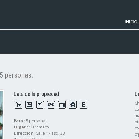
INICIO
5 personas.
Data de la propiedad
D
Ch
ce
ma
Para :
5 personas.
ot
Lugar :
Claromeco
co
Dirección:
Calle 17 esq. 28
c/