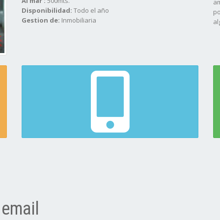
Al mar :
500mts.
am
Disponibilidad:
Todo el año
po
Gestion de:
Inmobiliaria
al
 email