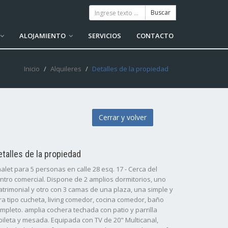
ALOJAMIENTO
SERVICIOS
CONTACTO
Inicio
Alquileres
Detalles de la propiedad
Cerrar y volver
etalles de la propiedad
alet para 5 personas en calle 28 esq. 17 - Cerca del
ntro comercial. Dispone de 2 amplios dormitorios, uno
trimonial y otro con 3 camas de una plaza, una simple y
ra tipo cucheta, living comedor, cocina comedor, baño
mpleto. amplia cochera techada con patio y parrilla
pileta y mesada. Equipada con TV de 20" Multicanal,