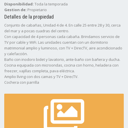
Disponibilidad:
Toda la temporada
Gestion de:
Propietario
Detalles de la propiedad
Conjunto de cabañas, Unidad 4 de 4. En calle 25 entre 28 y 30, cerca
del mar y a pocas cuadras del centro.
Con capacidad de 4 personas cada cabaña. Brindamos servicio de
TV por cable y WiFi. Las unidades cuentan con un dormitorio
matrimonial amplio y luminoso, con TV + DirecTV, aire acondicionado
y calefacción.
Baño con inodoro bidet y lavatorio, ante-baño con bañera y ducha.
Cocina equipada con microondas, cocina con horno, heladera con
freezer, vajillas completa, pava eléctrica.
Amplio lí­ving con dos camas y TV + DirecTV.
Cochera con parrilla
Deck de madera
Piscina al aire libre
NO BRINDAMOS SERVICIO DE BLANCO