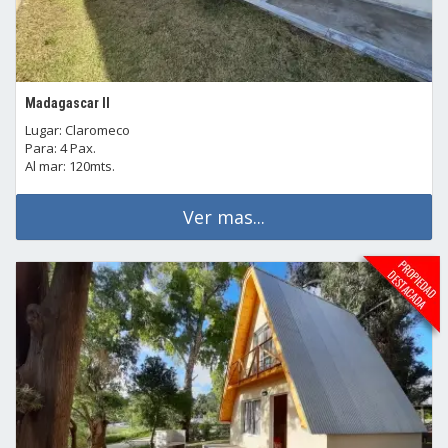
Madagascar II
Lugar: Claromeco
Para: 4 Pax.
Al mar: 120mts.
Ver mas...