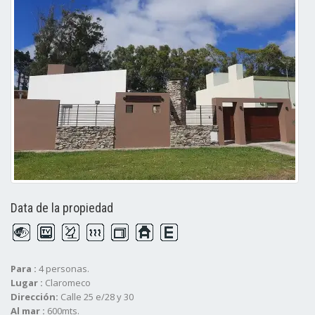
Data de la propiedad
Para :
4 personas.
Lugar :
Claromeco
Dirección:
Calle 25 e/28 y 30
Al mar :
600mts.