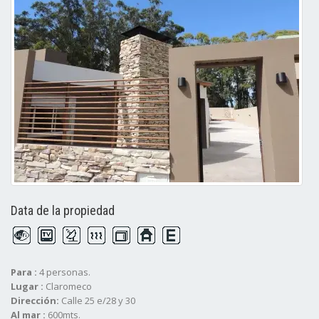
Data de la propiedad
Para :
4 personas.
Lugar :
Claromeco
Dirección:
Calle 25 e/28 y 30
Al mar :
600mts.