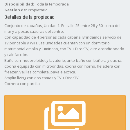
Disponibilidad:
Toda la temporada
Gestion de:
Propietario
Detalles de la propiedad
Conjunto de cabañas, Unidad 1. En calle 25 entre 28 y 30, cerca del
mar y a pocas cuadras del centro.
Con capacidad de 4 personas cada cabaña. Brindamos servicio de
TV por cable y WiFi. Las unidades cuentan con un dormitorio
matrimonial amplio y luminoso, con TV + DirecTV, aire acondicionado
y calefacción.
Baño con inodoro bidet y lavatorio, ante-baño con bañera y ducha.
Cocina equipada con microondas, cocina con horno, heladera con
freezer, vajillas completa, pava eléctrica.
Amplio lí­ving con dos camas y TV + DirecTV.
Cochera con parrilla
Deck de madera
Piscina al aire libre
NO BRINDAMOS SERVICIO DE BLANCO