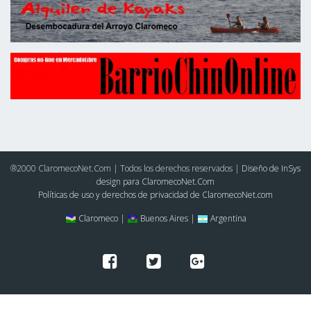
®2000 ClaromecoNet.Com | Todos los derechos reservados |
Diseño de InSys
design para ClaromecoNet.Com
Políticas de uso y derechos de privacidad de ClaromecoNet.com
Claromeco |
Buenos Aires |
Argentina