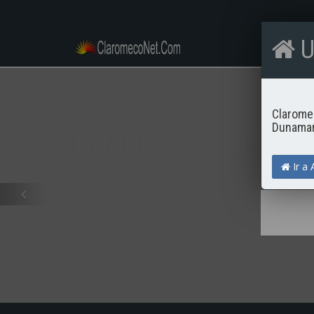
U
Clarome
Dunamar,
TAMBIEN TE OFREC
Ir a 
Todo el comercio y servicio que
Previo
la zona, así como paseos y excur
maravillosos.