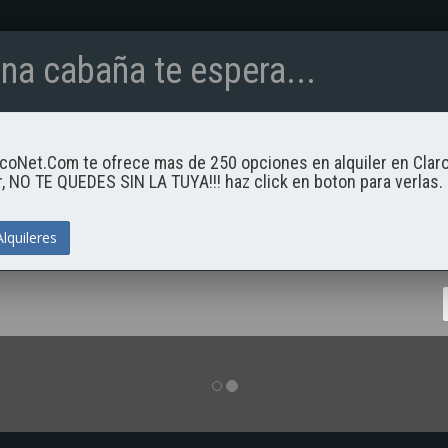
na cabaña te espera...
INICIO
coNet.Com te ofrece mas de 250 opciones en alquiler en Cla
 NO TE QUEDES SIN LA TUYA!!! haz click en boton para verlas.
EMOS
Alquileres
 brinda Claromecó y
siones a lugares