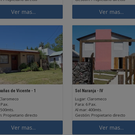
Ver mas...
Ver mas...
bañas de Vicente - 1
Sol Naranja - IV
 Claromeco
Lugar: Claromeco
 Pax.
Para: 6 Pax.
 500mts.
Al mar: 400mts.
: Propietario directo
Gestión: Propietario directo
Ver mas...
Ver mas...