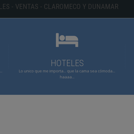
ELES - VENTAS - CLAROMECO Y DUNAMAR
HOTELES
..
Lo unico que me importa... que la cama sea cómoda...
haaaa...