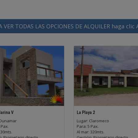
A VER TODAS LAS OPCIONES DE ALQUILER haga clic 
arina V
La Playa 2
 Dunamar
Lugar: Claromeco
 Pax.
Para: 5 Pax.
 30mts.
Al mar: 320mts.
: Propietario directo
Gestión: Propietario directo