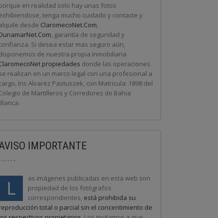
porque en realidad solo hay unas fotos
exhibiendose, tenga mucho cuidado y contacte y
alquile desde
ClaromecoNet.Com
,
DunamarNet.Com
, garantía de seguridad y
confianza. Si desea estar mas seguro aún,
disponemos de nuestra propia Inmobiliaria
ClaromecoNet propiedades
donde las operaciones
se realizan en un marco legal con una profesional a
cargo, Iris Alvarez Pastuszek, con Matricula: 1898 del
Colegio de Martilleros y Corredores de Bahia
Blanca.
AVISO IMPORTANTE
as imágenes publicadas en esta web son
L
propiedad de los fotógrafos
correspondientes,
está prohibida su
reproducción total o parcial sin el concentimiento de
los respectivos propietarios
. Los invitamos a que