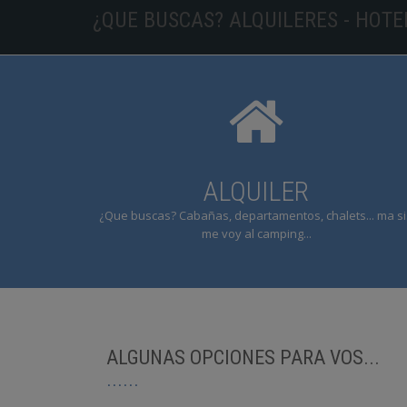
¿QUE BUSCAS? ALQUILERES - HOT
ALQUILER
¿Que buscas? Cabañas, departamentos, chalets... ma si.
me voy al camping...
ALGUNAS OPCIONES PARA VOS...