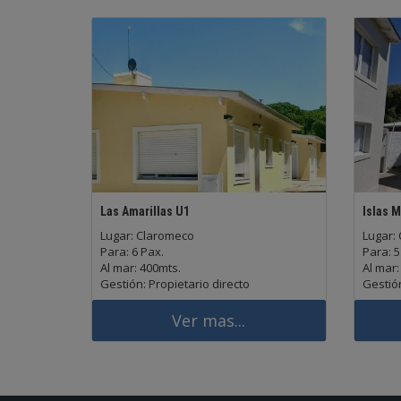
Las Amarillas U1
Islas M
Lugar: Claromeco
Lugar:
Para: 6 Pax.
Para: 5
Al mar: 400mts.
Al mar:
Gestión: Propietario directo
Gestión
Ver mas...