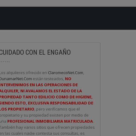
CUIDADO CON EL ENGAÑO
Los alquileres ofrecido en
ClaromecoNet.Com
,
DunamarNet.Com
están testeados,
NO
INTERVENIMOS EN LAS OPERACIONES DE
ALQUILER, NI AVALAMOS EL ESTADO DE LA
PROPIEDAD TANTO EDILICIO COMO DE HIGIENE,
SIENDO ESTO, EXCLUSIVA RESPONSABILIDAD DE
LOS PROPIETARIO
, pero verificamos que el
propietario y su propiedad existen por medio de
una
PROFESIONAL INMOBILIARIA MATRICULADA
.
También hay varios sitios que ofrecen propiedades
en las cuales nadie contesta sus consultas, es