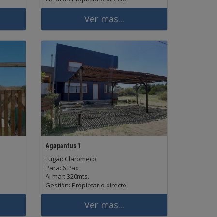
Ver mas...
Agapantus 1
Lugar: Claromeco
Para: 6 Pax.
Al mar: 320mts.
Gestión: Propietario directo
Ver mas...