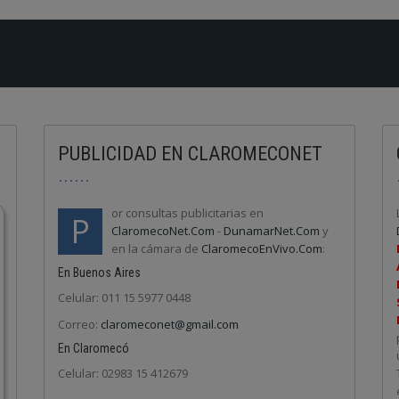
PUBLICIDAD EN CLAROMECONET
or consultas publicitarias en
P
ClaromecoNet.Com
-
DunamarNet.Com
y
en la cámara de
ClaromecoEnVivo.Com
:
En Buenos Aires
Celular: 011 15 5977 0448
Correo:
claromeconet@gmail.com
En Claromecó
Celular: 02983 15 412679