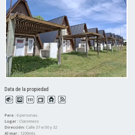
Data de la propiedad
Para :
6 personas.
Lugar :
Claromeco
Dirección:
Calle 37 e/30 y 32
Al mar :
1200mts.