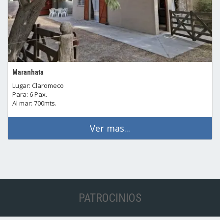
Maranhata
Lugar: Claromeco
Para: 6 Pax.
Al mar: 700mts.
Ver mas...
PATROCINIOS