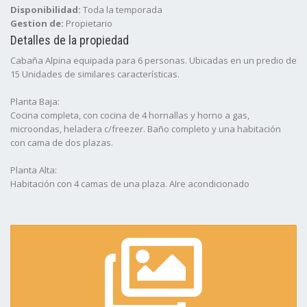
Disponibilidad:
Toda la temporada
Gestion de:
Propietario
Detalles de la propiedad
Cabaña Alpina equipada para 6 personas. Ubicadas en un predio de
15 Unidades de similares características.
Planta Baja:
Cocina completa, con cocina de 4 hornallas y horno a gas,
microondas, heladera c/freezer. Baño completo y una habitación
con cama de dos plazas.
Planta Alta:
Habitación con 4 camas de una plaza. AIre acondicionado
Exteriores:
Parrilla individual y piscina compartida con las otras unidades.
Espacio para dejar el vehículo al frente de las unidades.
Disponible
toda la temporada