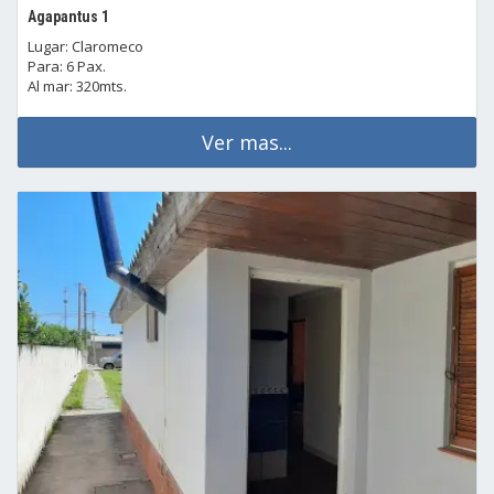
Agapantus 1
Lugar: Claromeco
Para: 6 Pax.
Al mar: 320mts.
Ver mas...