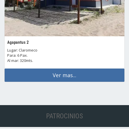
Agapantus 2
Lugar: Claromeco
Para: 6 Pax.
Al mar: 320mts.
Ver mas...
PATROCINIOS