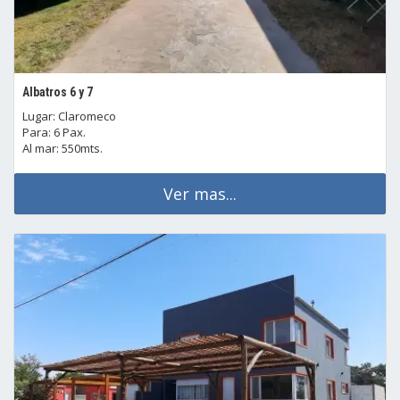
Albatros 6 y 7
Lugar: Claromeco
Para: 6 Pax.
Al mar: 550mts.
Ver mas...