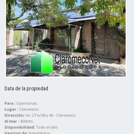
Data de la propiedad
Para :
0 personas.
Lugar :
Claromeco
Dirección:
Av. 27 e/38 y 40 - Claromeco
Al mar :
400mts.
Disponibilidad:
Todo el año
Gestion de:
Inmobiliaria